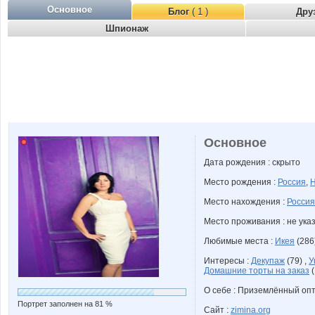
Основное
Блог
( 1 )
Дру
Шпионаж
Основное
Дата рождения : скрыто
Место рождения :
Россия
,
Н
Место нахождения :
Россия
Место проживания : не ука
Любимые места :
Икея
(286
Интересы :
Декупаж
(79) ,
У
Домашние торты на заказ
(
О себе : Приземлённый оп
Портрет заполнен на 81 %
Сайт :
zimina.org