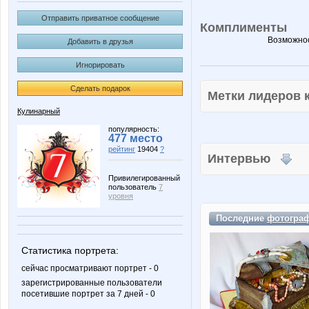
Отправить приватное сообщение
Комплименты
Возможнос
Добавить в друзья
Игнорировать
Сделать подарок
Метки лидеров
Кулинарный
популярность:
477 место
рейтинг
19404
?
Интервью
Привилегированный
пользователь
7
уровня
Последние
фотогра
Статистика портрета:
сейчас просматривают портрет - 0
зарегистрированные пользователи
посетившие портрет за 7 дней - 0