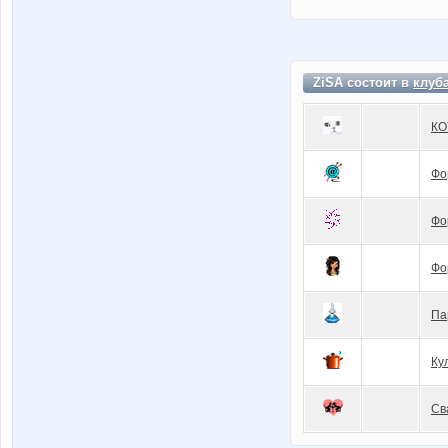
ZiSA состоит в
клуб
КО
Фо
Фо
Фо
Па
Ку
Св